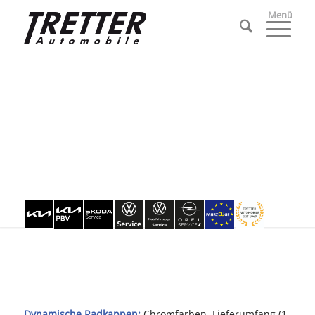
Menü
Dynamische Radkappen:
Chromfarben, Lieferumfang (1