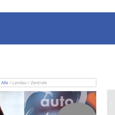
Alle
/
Landau
/
Zentrale