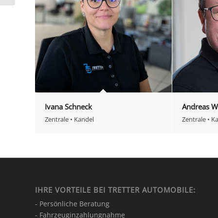
Ivana Schneck
Andreas W
Zentrale • Kandel
Zentrale • K
IHRE VORTEILE BEI TRETTER AUTOMOBILE:
- Persönliche Beratung
- Fahrzeuginzahlungnahme