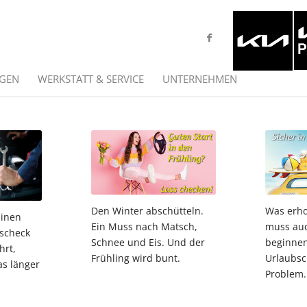
GEN
WERKSTATT & SERVICE
UNTERNEHMEN
Den Winter abschütteln.
Was erho
Einen
Ein Muss nach Matsch,
muss au
tscheck
Schnee und Eis. Und der
beginnen
hrt,
Frühling wird bunt.
Urlaubsc
as länger
Problem.